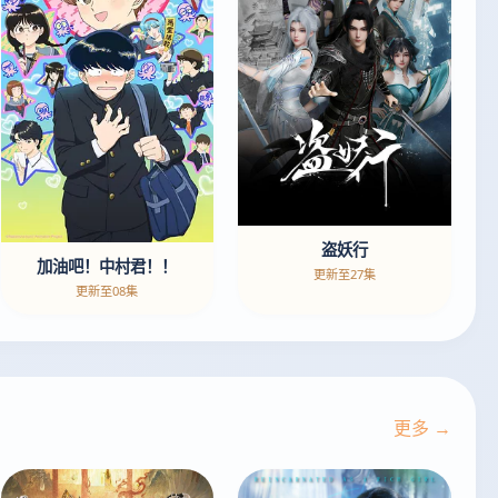
盗妖行
加油吧！中村君！！
更新至27集
更新至08集
更多 →