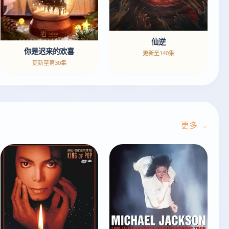
仙逆
你是迟来的欢喜
更新至140集
更新至第30集
更多 →