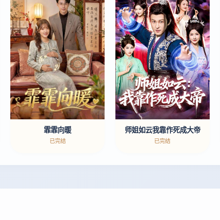
师姐如云我靠作死成大帝
霏霏向暖
已完结
已完结