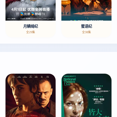
月鳞绮纪
蜜语纪
全29集
全38集