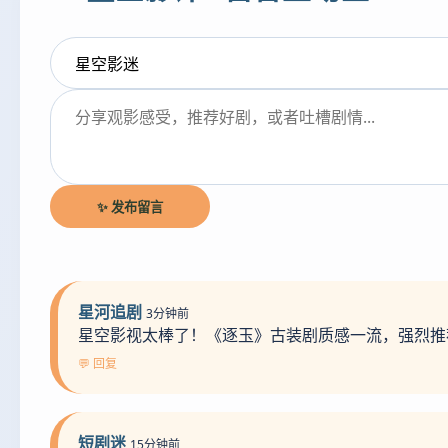
✨ 发布留言
星河追剧
3分钟前
星空影视太棒了！《逐玉》古装剧质感一流，强烈推
💬 回复
短剧迷
15分钟前