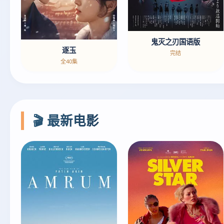
鬼灭之刃国语版
逐玉
完结
全40集
🎬 最新电影