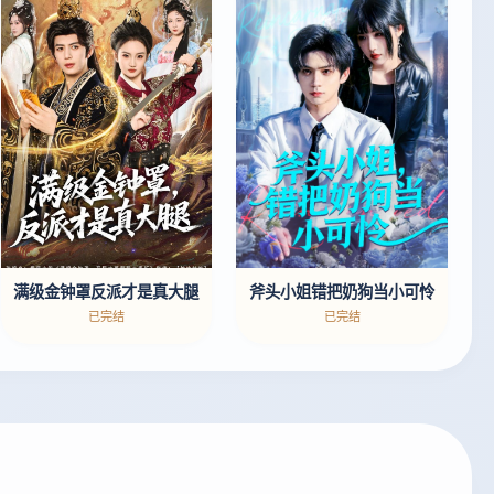
斧头小姐错把奶狗当小可怜
满级金钟罩反派才是真大腿
已完结
已完结