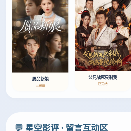
父兄战死只剩我
赝品新娘
已完结
已完结
💬 星空影评 · 留言互动区