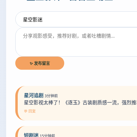
✨ 发布留言
星河追剧
3分钟前
星空影视太棒了！《逐玉》古装剧质感一流，强烈推
💬 回复
短剧迷
15分钟前