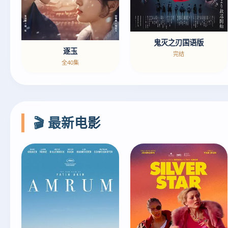
鬼灭之刃国语版
逐玉
完结
全40集
🎬 最新电影