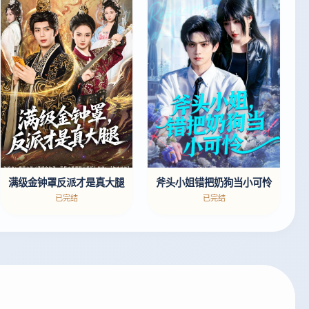
斧头小姐错把奶狗当小可怜
满级金钟罩反派才是真大腿
已完结
已完结