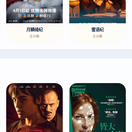
月鳞绮纪
蜜语纪
全29集
全38集