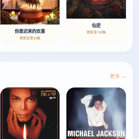
仙逆
你是迟来的欢喜
更新至140集
更新至第30集
更多 →