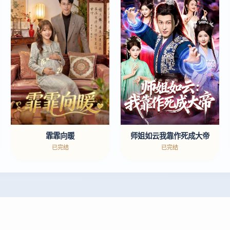
师姐如云我靠作死成大帝
霏霏向暖
已完结
已完结