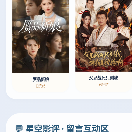
父兄战死只剩我
赝品新娘
已完结
已完结
💬 星空影评 · 留言互动区