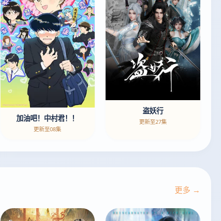
盗妖行
加油吧！中村君！！
更新至27集
更新至08集
更多 →